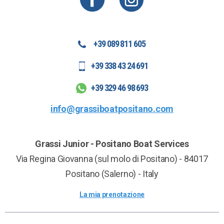
+39 089 811 605
+39 338 43 24 691
+39 329 46 98 693
info@grassiboatpositano.com
Grassi Junior - Positano Boat Services
Via Regina Giovanna (sul molo di Positano)
-
84017
Positano
(Salerno)
-
Italy
La mia prenotazione